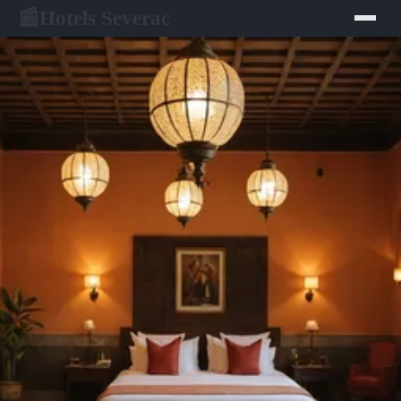
Hotels Severac
📰