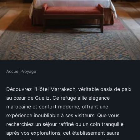
Accueil
›
Voyage
VOYAGE
Hôtel marrakech : le refuge chic
Découvrez l'Hôtel Marrakech, véritable oasis de paix
au cœur de Gueliz. Ce refuge allie élégance
et relaxant à gueliz
marocaine et confort moderne, offrant une
expérience inoubliable à ses visiteurs. Que vous
Alexandre
•
12 mars 2025
•
4 min de lecture
recherchiez un séjour raffiné ou un coin tranquille
après vos explorations, cet établissement saura