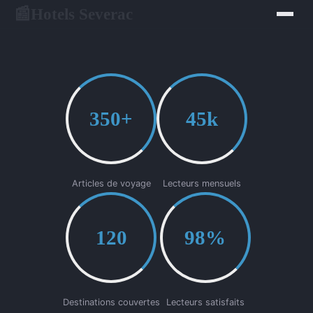
Hotels Severac
📰
350+
45k
Articles de voyage
Lecteurs mensuels
120
98%
Destinations couvertes
Lecteurs satisfaits